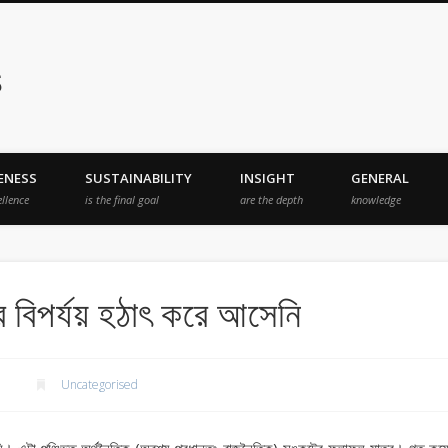
s
ENESS
SUSTAINABILITY
INSIGHT
GENERAL
ellence
is the final goal
are the depth
knowledge
ে বিপর্যয় হঠাৎ করে আসেনি
1
Uncategorised
ি। এটা পুঞ্জিভূত অর্থনৈতিক (অবশ্য প্রধানতঃ রাজনৈতিক) সঙ্কটের ফলাফল মাত্র। গত কয়েক 