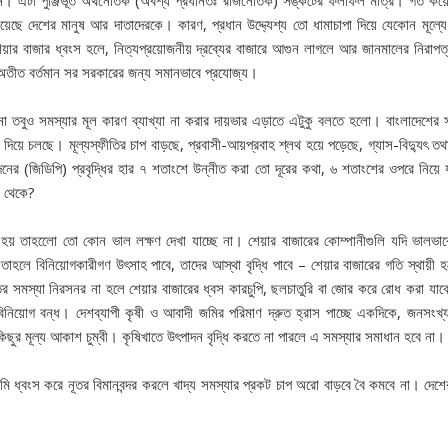
ানো হয়েছে দেশের মানুষ আর দাতাদেরকে। কারণ, প্রধান উদ্দ্যেশ্য তো ধামাচাপা দিয়ে যেকোন মূল
য়ার বাজার ধ্বংস হলে, নিত্যপ্রয়োজনীয় দ্রব্যের বাজারে আগুন লাগলে আর জানমালের নিরাপ
অতীত বর্তমান সর সরকারের জন্য সমানভাবে প্রযোজ্য।
া তবুও সমস্যার মূল কারণ ব্যাখ্যা না করার দায়ভার এড়াতে এটুকু বলতে হলো। বাংলাদেশে
য়ে চলছে। মূল্যস্ফীতির চাপ বাড়ছে, প্রবাসী-আয়প্রবাহ শ্লথ হয়ে পড়েছে, গ্যাস-বিদ্যুৎ 
দনের (জিডিপি) প্রবৃদ্ধির হার ৭ শতাংশে উন্নীত করা তো দূরের কথা, ৬ শতাংশের ওপরে নিয়ে
খা থেকে?
রা হয় তাহলেো তো কোন ভাল লক্ষণ দেখা যাচ্ছে না। শেয়ার বাজারের কোম্পানীগুলি যদি ভালভা
তাহলে বিনিয়োগকারীগণ উৎসাহ পাবে, তাদের আস্থা বৃদ্ধি পাবে – শেয়ার বাজারের গতি স্থায়ী
রতর সমস্যা নিরসনর না হলে শেয়ার বাজারের ধ্বস কারচুপি, ছলচাতুরি বা জোর করে রোধ করা যাবে 
নিয়োগ বন্ধ। দেশব্যাপী কৃষী ও আবাদী জমির পরিমাণ দ্রুত হ্রাস পাচ্ছে একদিকে, জনসংখ্যা বৃ
িছুর মূল্য আকাশ চুম্বী। কৃষিখাতে উৎপাদন বৃদ্ধি করতে না পারলে এ সমস্যার সমাধান হবে না।
 ধ্বংস করে নূতর বিমানবন্দর করলে খাদ্য সমস্যার প্রকট চাপ অরো বাড়বে বৈ কমবে না। দেশে