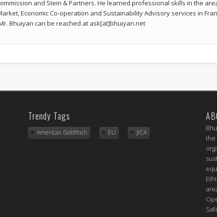
mmission and Stein & Partners. He learned professional skills in the a
 Market, Economic Co-operation and Sustainability Advisory services in Fran
r. Bhuiyan can be reached at ask[at]bhuiyan.net
Trendy Tags
AB
Bhu
American Goldfinch
EU
JICA
the
org
sus
equ
Eth
are
Ope
Saf