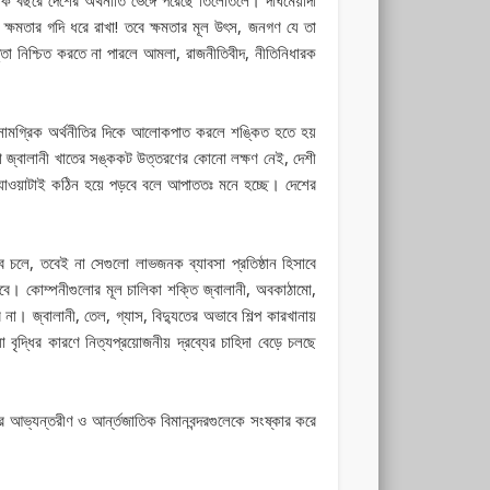
্যে ক্ষমতার গদি ধরে রাখা! তবে ক্ষমতার মূল উৎস, জনগণ যে তা
ত্তা নিশ্চিত করতে না পারলে আমলা, রাজনীতিবীদ, নীতিনিধারক
র সামগ্রিক অর্থনীতির দিকে আলোকপাত করলে শঙ্কিত হতে হয়
তথা জ্বালানী খাতের সঙ্ককট উত্তরণের কোনো লক্ষণ নেই, দেশী
 যাওয়াটাই কঠিন হয়ে পড়বে বলে আপাততঃ মনে হচ্ছে। দেশের
বে চলে, তবেই না সেগুলো লাভজনক ব্যাবসা প্রতিষ্ঠান হিসাবে
 হবে। কোম্পনীগুলোর মূল চালিকা শক্তি জ্বালানী, অবকাঠামো,
না। জ্বালানী, তেল, গ্যাস, বিদ্যুতের অভাবে শিল্প কারখানায়
দ্ধির কারণে নিত্যপ্রয়োজনীয় দ্রব্যের চাহিদা বেড়ে চলছে
র আভ্যন্তরীণ ও আর্ন্তজাতিক বিমানবন্দরগুলেকে সংষ্কার করে