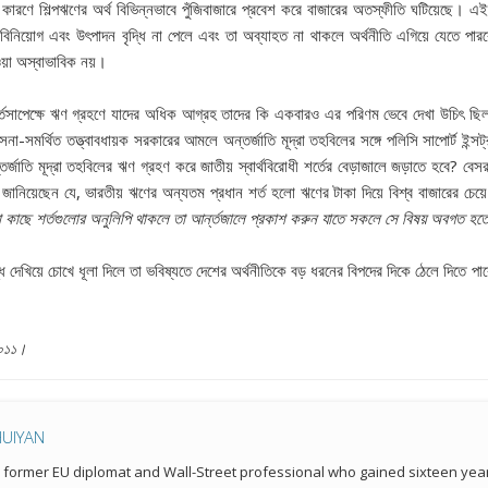
ার কারণে শিল্পঋণের অর্থ বিভিন্নভাবে পুঁজিবাজারে প্রবেশ করে বাজারের অতস্ফীতি ঘটিয়েছে। 
ে বিনিয়োগ এবং উৎপাদন বৃদ্ধি না পেলে এবং তা অব্যাহত না থাকলে অর্থনীতি এগিয়ে যেতে পা
য়া অস্বাভাবিক নয়।
শর্তসাপেক্ষে ঋণ গ্রহণে যাদের অধিক আগ্রহ তাদের কি একবারও এর পরিণম ভেবে দেখা উচিৎ ছিল 
মর্থিত তত্ত্বাবধায়ক সরকারের আমলে অন্তর্জাতি মূদ্রা তহবিলের সঙ্গে পলিসি সাপোর্ট ইন্সট্র
জাতি মূদ্রা তহবিলের ঋণ গ্রহণ করে জাতীয় স্বার্থবিরোধী শর্তের বেড়াজালে জড়াতে হবে? বেস
 জানিয়েছেন যে, ভারতীয় ঋণের অন্যতম প্রধান শর্ত হলো ঋণের টাকা দিয়ে বিশ্ব বাজারের চেয়ে
 কাছে শর্তগুলোর অনুলিপি থাকলে তা আর্ন্তজালে প্রকাশ করুন যাতে সকলে সে বিষয় অবগত হত
্রবৃদ্ধি দেখিয়ে চোখে ধূলা দিলে তা ভবিষ্যতে দেশের অর্থনীতিকে বড় ধরনের বিপদের দিকে ঠেলে দ
২০১১।
HUIYAN
a former EU diplomat and Wall-Street professional who gained sixteen year