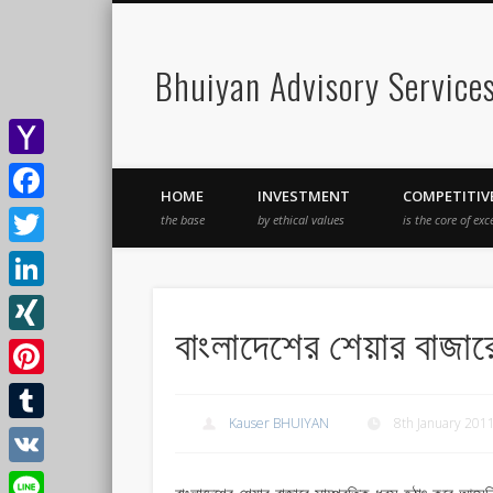
Bhuiyan Advisory Service
Yahoo
HOME
INVESTMENT
COMPETITIV
Mail
Facebook
the base
by ethical values
is the core of exc
Twitter
LinkedIn
বাংলাদেশের শেয়ার বাজার
XING
Pinterest
Kauser BHUIYAN
8th January 201
Tumblr
VK
বাংলাদেশের শেয়ার বাজারে সাম্প্রতিক ধ্বস হঠাৎ করে আসেন