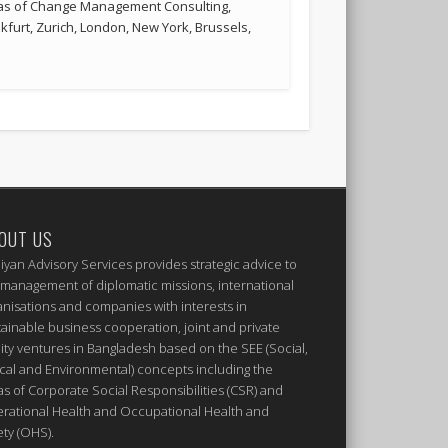
reas of Change Management Consulting,
kfurt, Zurich, London, New York, Brussels,
OUT US
iyan Advisory Services provides strategic advice to
 management of diplomatic missions, international
anisations and companies with interests in
tainable business cooperation, joint and private
ity ventures in Bangladesh based on the SEE (Social,
ical and Environmental) concepts including the
as of Corporate Social Responsibilities (CSR) and
rational Health and Occupational Health and
ety (OHS).