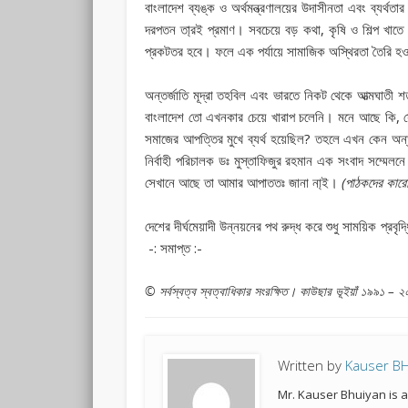
বাংলাদেশ ব্যঙ্ক ও অর্থমন্ত্রণালয়ের উদাসীনতা এবং ব্যর্থত
দরপতন তা্রই প্রমাণ। সবচেয়ে বড় কথা, কৃষি ও শিল্প খাত
প্রকটতর হবে। ফলে এক পর্যায়ে সামাজিক অস্থিরতা তৈরি হও
অন্তর্জাতি মূদ্রা তহবিল এবং ভারতে নিকট থেকে আত্মঘাতী 
বাংলাদেশ তো এখনকার চেয়ে খারাপ চলেনি। মনে আছে কি, সেনা-স
সমাজের আপত্তির মুখে ব্যর্থ হয়েছিল? তহলে এখন কেন অন্তর্
নির্বাহী পরিচালক ডঃ মুস্তাফিজুর রহমান এক সংবাদ সম্মেলনে
সেখানে আছে তা আমার আপাততঃ জানা না্‌ই।
(পাঠকদের কারো
দেশের দীর্ঘমেয়াদী উন্নয়নের পথ রুদ্ধ করে শুধু সাময়িক প
-: সমাপ্ত :-
© সর্বস্বত্ব স্বত্বাধিকার সংরক্ষিত। কাউছার ভূইয়াঁ ১৯৯১ – 
Written by
Kauser B
Mr. Kauser Bhuiyan is 