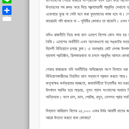
উন্নয়নের পথ রুদ্ধ করে দিয়ে স্বল্পমেয়াদী প্রবৃদ্ধি দেখ
Line
একেবারে বুঝে না সেটা মনে করা বুদ্ধমানের কাজ হবে না। শে
Share
কারোরই গদি থাকবে না – পৃথিবীর কোথাও তা থাকেনি। এসব 
যদিও রাজনীতি নিয়ে কথা বলে এদেশে বিশেষ কোন লাভ হয় ন
বৈকি। এদেশের অর্থনীতি এখন অনেকগুলো বড় সঙ্কটের মধ্য দি
বিদেশী বিনিয়োগে চলছে মন্দা। এ অবস্থায় মোট দেশজ উৎপা
ব্যাবসা প্রতিষ্ঠান, শিল্পকারখানা না চললে প্রবৃদ্ধি আসবে কো
শেয়ার বাজারকে যদি অর্থনীতির অবিচ্ছেদ্দ্য অংশ হিসাবে ধ
বিনিয়োগকারীদের নিয়মিত ভাল লভ্যাংশ প্রদান করতে পারে। 
কতৃপক্ষের কর্যক্রমের স্বচ্ছতা, জবাবদিহীতা ইত্যাদীর মত গু
উৎপাদন স্থবির হয়ে পড়েছে, নূতন গ্যাস সংযোগের অভাবে বি
অন্যিদকে। ফলে চাল, ডাল, পেয়াঁজ, রসুন, তেলসহ প্রায় সবক
বিখ্যাত আরিয়াল বিলের ২৫,০০০ একর উর্বর আবাদী ধানের জমি
আরো উন্নত করতে বাধা কোথায়?